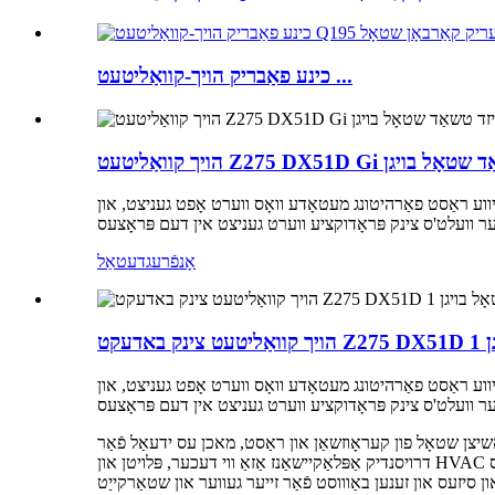
כינע פאַבריק הויך-קוואַליטעט ...
ַנייזד טשאַד שטאָל בויגן
יווע ראַסט פאַרהיטונג מעטאָדע וואָס ווערט אָפט געניצט, און
אָנפֿרעג
דעטאַל
יווע ראַסט פאַרהיטונג מעטאָדע וואָס ווערט אָפט געניצט, און
אַשיצן שטאָל פון קעראָוזשאַן און ראַסט, מאכן עס ידעאַל פֿאַר
דרויסנדיק אַפּלאַקיישאַנז אַזאַ ווי דעכער, פּלויטן און HVAC סיסטעמען. דער גאַלוואַניזאַציע פּראָצעס ינוואַלווז ינמערסינג שטאָל אין אַ וואַנע פון ​​געשמאָלצן צינק אָדער עלעקטראָפּלייטינג עס מיט צינק, וואָס