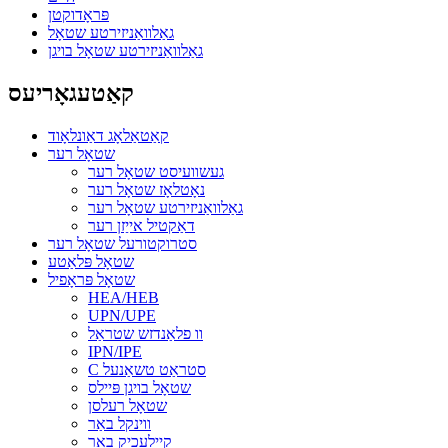
פּראָדוקטן
גאַלוואַניזירטע שטאָל
גאַלוואַניזירטע שטאָל בויגן
קאַטעגאָריעס
קאַטאַלאָג דאַונלאָוד
שטאָל רער
געשוועיסט שטאָל רער
נאָטלאָז שטאָל רער
גאַלוואַניזירטע שטאָל רער
דאַקטיל אייַזן רער
סטרוקטורעל שטאָל רער
שטאָל פּלאַטע
שטאָל פּראָפיל
HEA/HEB
UPN/UPE
וו פלאַנדזש שטראַל
IPN/IPE
C סטראַט טשאַנעל
שטאָל בויגן פּיילס
שטאָל רעלסן
ווינקל באַר
קייַלעכיק באַר