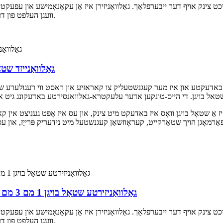
כט צינק אויף דער ייבערפלאַך. גאַלוואַניזירן איז אַן עקאָנאָמישע און עפעקט
וועגן העלפט פון דער וועלט'ס צינק פּראָדוקציע ווערט געניצט אין דעם פּראָצעס.
גי שיץ הייס טונקען צין קאָוטאַד G90 Z30 גאַל
 באדעקטע און איז מער קעגנשטעליק צו קאראזיע און ראסט ווי רעגולערע 
יז אַ שטאָל בויגן וואָס איז באדעקט מיט צינק, און עס איז אָפט געניצט אין קאַנסט
SGCE גאַלוואַניזירטע שטאָל בויגן 1 מם 3 מם 5 מם 6 מם גוט קוואַליטעט שטאָל פּלאַטע
כט צינק אויף דער ייבערפלאַך. גאַלוואַניזירן איז אַן עקאָנאָמישע און עפעקט
וועגן העלפט פון דער וועלט'ס צינק פּראָדוקציע ווערט געניצט אין דעם פּראָצעס.