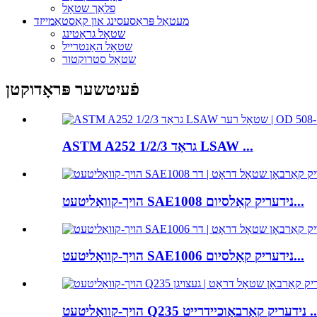
פלאַך שטאָל
מעטאַל פּראַסעסינג און קאַסטאַמייזד
שטאָל גראַטינג
שטאָל האַנטרייל
שטאָל סטרוקטור
פֿעיִטשער פּראָדוקטן
ASTM A252 גראַד 1/2/3 LSAW ...
הויך-קוואַליטעט SAE1008 נידעריק קאַלסיום...
הויך-קוואַליטעט SAE1006 נידעריק קאַלסיום...
עט Q235 נידעריק קאַרבאָוכיידרייט ...