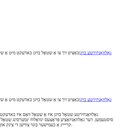
גאַלוואַניזירטע בויגן
באַציט זיך צו אַ שטאָל בויגן באדעקט מיט אַ שי
גאַלוואַניזירטע בויגן
באַציט זיך צו אַ שטאָל בויגן באדעקט מיט אַ שי
גאַלוואַניזירטע שטאָל בויגן איז אַ שטאָל וואָס איז באדעקט 
קריייץ אַ כעמישער בונד צווישן די צינק און די שטאָל. גאַלוואַניזירטע שטאָל בויגן קומען אין אַ פאַרשיידנקייַט פון גרעב און סיזעס און זענען באַוווסט פֿאַר זייער געווער און שטאַרקייַט.