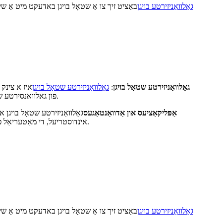
גאַלוואַניזירטע בויגן
באַציט זיך צו אַ שטאָל בויגן באדעקט מיט אַ שי
גאַלוואַניזירטע שטאָל בויגן
:
גאַלוואַניזירטע שטאָל בויגן
איז א צינק
פון גאלוואנסירטע שטאל בויגן. די הייס-טונקען אדער עלעקטרא-גאלוואנסירטע באדעקונג גיט א שטערונג קעגן נעץ, כעמיקאלן און סביבה'דיגע אויסשטעלונג.
אַפּליקאַציעס און אַדוואַנטאַגעס
גאַלוואַניזירטע שטאָל בויגן א
אינדוסטריעל, די מאַטעריאַל פאַרמאָגן הויך שטאַרקייט, קעראָוזשאַן קעגנשטעל מיט נידעריק פּרייַז, און עס איז בנימצא אין קייפל גראַדעס, גרעב און ייבערפלאַך ענדיקן.
גאַלוואַניזירטע בויגן
באַציט זיך צו אַ שטאָל בויגן באדעקט מיט אַ שי