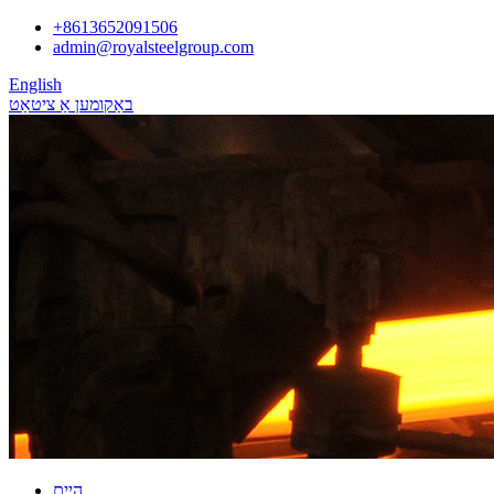
+8613652091506
admin@royalsteelgroup.com
English
באַקומען אַ ציטאַט
היים