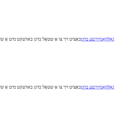
גאַלוואַניזירטע בויגן
באַציט זיך צו אַ שטאָל בויגן באדעקט מיט אַ שי
גאַלוואַניזירטע בויגן
באַציט זיך צו אַ שטאָל בויגן באדעקט מיט אַ שי