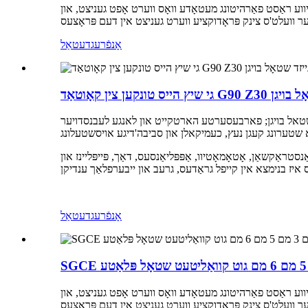
יווע ראַסט פאַרהיטונג מעטאָדע וואָס ווערט אָפט געניצט, און
אָנפֿרעג
דעטאַל
וואַנייזד שטאָל בויגן
שטאל בויגן; פארבעסערטע הארטקייט און לאנגע לעבנסדויער
ראַקשאַן, אָטאָמאָטיוו, אַפּפּליאַנסעס, דאַך, פּייפּליינז און
אָנפֿרעג
דעטאַל
יווע ראַסט פאַרהיטונג מעטאָדע וואָס ווערט אָפט געניצט, און