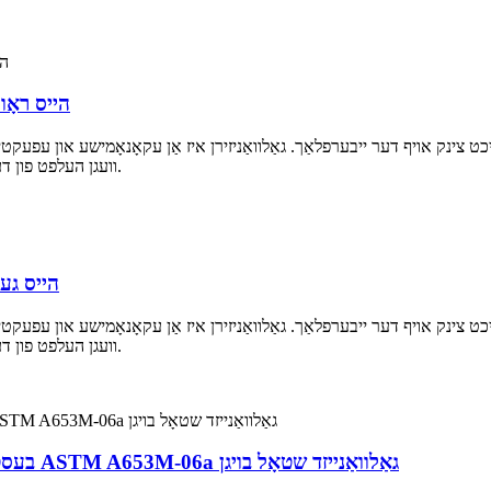
A36 הייס ר
כט צינק אויף דער ייבערפלאַך. גאַלוואַניזירן איז אַן עקאָנאָמישע און עפעקט
וועגן העלפט פון דער וועלט'ס צינק פּראָדוקציע ווערט געניצט אין דעם פּראָצעס.
X52D+AZ150
כט צינק אויף דער ייבערפלאַך. גאַלוואַניזירן איז אַן עקאָנאָמישע און עפעקט
וועגן העלפט פון דער וועלט'ס צינק פּראָדוקציע ווערט געניצט אין דעם פּראָצעס.
בעסטער פּרייַז הויך קוואַליטעט 0.27 מם הייס געטובלט ASTM A653M-06a גאַלוואַנייזד שטאָל בויגן