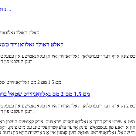
הויך קוואַליטעט Z275 DX51D Gi קאַלט ראָולד גאַלווא
כט צינק אויף דער ייבערפלאַך. גאַלוואַניזירן איז אַן עקאָנאָמישע און עפעקט
וועגן העלפט פון דער וועלט'ס צינק פּראָדוקציע ווערט געניצט אין דעם פּראָצעס.
הויך קוואַליטעט צינק באדעקט Z275 DX51D 1 מם 1.5 מם 2 מם גאַלוואַניזירט שטאָל בויגן
כט צינק אויף דער ייבערפלאַך. גאַלוואַניזירן איז אַן עקאָנאָמישע און עפעקט
וועגן העלפט פון דער וועלט'ס צינק פּראָדוקציע ווערט געניצט אין דעם פּראָצעס.
מיט אַ שיכט צינק דורך אַ גאַלוואַניזאַציע פּראָצעס. צינק קאָוטינגז העלפֿן ב