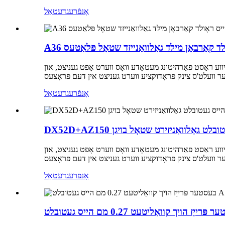
אָנפֿרעג
דעטאַל
אָולד קאַרבאָן מילד גאַלוואַנייזד שטאָל פּלאַטעס
יווע ראַסט פאַרהיטונג מעטאָדע וואָס ווערט אָפט געניצט, און
אָנפֿרעג
דעטאַל
D הייס געטובלט גאַלוואַניזירט שטאָל בויגן
יווע ראַסט פאַרהיטונג מעטאָדע וואָס ווערט אָפט געניצט, און
אָנפֿרעג
דעטאַל