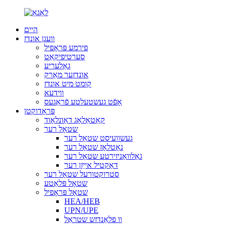
היים
וועגן אונדז
פירמע פּראָפיל
סערטיפיקאַט
גאַלעריע
אונדזער מאַרק
קומט מיט אונדז
ווידעא
אָפֿט געשטעלטע פֿראַגעס
פּראָדוקטן
קאַטאַלאָג דאַונלאָוד
שטאָל רער
געשוועיסט שטאָל רער
נאָטלאָז שטאָל רער
גאַלוואַניזירטע שטאָל רער
דאַקטיל אייַזן רער
סטרוקטורעל שטאָל רער
שטאָל פּלאַטע
שטאָל פּראָפיל
HEA/HEB
UPN/UPE
וו פלאַנדזש שטראַל