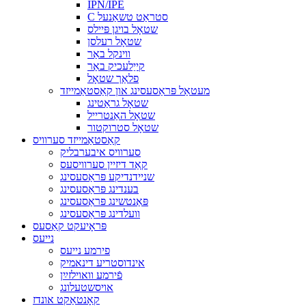
IPN/IPE
C סטראַט טשאַנעל
שטאָל בויגן פּיילס
שטאָל רעלסן
ווינקל באַר
קייַלעכיק באַר
פלאַך שטאָל
מעטאַל פּראַסעסינג און קאַסטאַמייזד
שטאָל גראַטינג
שטאָל האַנטרייל
שטאָל סטרוקטור
קאַסטאַמייזד סערוויס
סערוויס איבערבליק
קאַד דיזיין סערוויסעס
שניידנדיקע פּראַסעסינג
בענדינג פּראַסעסינג
פּאַנטשינג פּראַסעסינג
וועלדינג פּראַסעסינג
פּראָיעקט קאַסעס
נייעס
פירמע נייעס
אינדוסטריע דינאמיק
פֿירמע וואוילזײַן
אויסשטעלונג
קאָנטאַקט אונדז