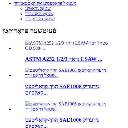
מעטאַל פּראַסעסינג און קאַסטאַמייזד
שטאָל גראַטינג
שטאָל האַנטרייל
שטאָל סטרוקטור
פֿעיִטשער פּראָדוקטן
ASTM A252 גראַד 1/2/3 LSAW ...
הויך-קוואַליטעט SAE1008 נידעריק
קאַלסיום...
הויך-קוואַליטעט SAE1006 נידעריק
קאַלסיום...