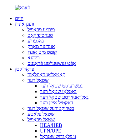
היים
וועגן אונדז
פירמע פּראָפיל
סערטיפיקאַט
גאַלעריע
אונדזער מאַרק
קומט מיט אונדז
ווידעא
אָפֿט געשטעלטע פֿראַגעס
פּראָדוקטן
קאַטאַלאָג דאַונלאָוד
שטאָל רער
געשוועיסט שטאָל רער
נאָטלאָז שטאָל רער
גאַלוואַניזירטע שטאָל רער
דאַקטיל אייַזן רער
סטרוקטורעל שטאָל רער
שטאָל פּלאַטע
שטאָל פּראָפיל
HEA/HEB
UPN/UPE
וו פלאַנדזש שטראַל