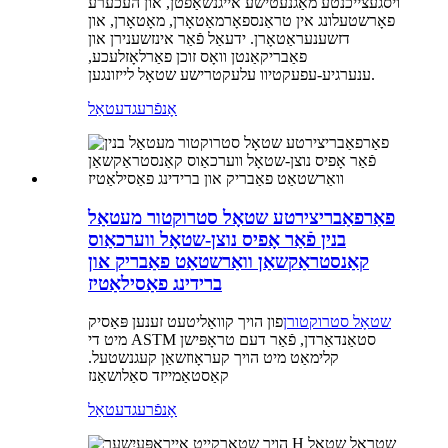
ויסגעצייכנטע מאַגנעטישע אייגנשאַפטן, און העכערע
פאָרשטעלונג אין טראַנספאָרמאַטאָרן, מאָטאָרן, און
דזשענעראַטאָרן. ידעאַל פֿאַר אינזשענירן און
פאַבריקאַנטן וואָס זוכן פאַרלאָזלעכע,
ענערגיע-עפעקטיוו עלעקטרישע שטאָל לייזונגען.
אָנפֿרעג
דעטאַל
פאַרפאַבריצירטע שטאָל סטרוקטור מעטאַל
בנין פֿאַר אָפיס נוצן-שטאָל ווערכאַוס
קאַנסטראַקשאַן וואַרשטאַט פאַבריק און
ברידינג פאַסילאַטיז
שטאָל סטרוקטורן
פון הויך קוואַליטעט זענען פּאַסיק
מיט די ASTM סטאַנדאַרדן, פֿאַר דעם טראָפּישן
קלימאַט מיט הויך קעראָוזשאַן קעגנשטעל.
קאַסטאַמייזד סאַלושאַנז
אָנפֿרעג
דעטאַל