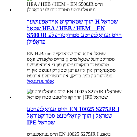
הויך שטאַרקייט אייראָפּעיִשער H שטראַל
שטאָל HEA / HEB / HEM – EN
S500JR הייס געוואַלגערטע סטרוקטורעלע
פּראָפֿילן
EN H-Beam שטאָל איז אַ הויך שטאַרקייט
סטרוקטורעל שטאָל מיט אַ ברייט פלאַנדזש וואָס
טרעפט די רעקווירעמענץ פון די אייראפעישע
סטאַנדאַרדן און איז געווען שטאַרק געניצט אין די
פעלדער פון בנין, בריקן, אינדוסטריעלע אַרבעט.
אָנפֿרעג
דעטאַל
הייס געוואַלגערטע EN 10025 S275JR I
שטראַל | הויך קוואַליטעט סטרוקטוראַל
IPE שטראַל
הייס געוואַלגערט EN 10025 S275JR I ביאַם,