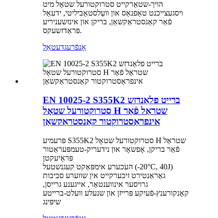
הויך-שטאַרקייט סטרוקטורעל שטאָל מיט
ויסגעצייכנט טאַפנאַס און וועַלסטאַביליטי, ידעאַל
פֿאַר קאַנסטראַקשאַן, בריקן און אינזשעניריע
פּראַדזשעקס.
אָנפֿרעג
דעטאַל
EN 10025-2 S355K2 ברייט פלאַנדזש
סטרוקטורעל שטאָל H שטראַל פֿאַר
אינפראַסטרוקטור קאַנסטראַקשאַן
פּרעמיע S355K2 סטרוקטורעל שטאָל H שטראַל
פֿאַר בריקן, אָפשאָר און נידעריק-טעמפּעראַטור
פּראָיעקטן
העכערע אימפּאַקט קעגנשטעל (-20°C, 40J)
גאַראַנטירט זיכערקייט אין שווערע סביבות
גרויסער אינווענטאַר, אייגענע גרייסן,
קאָנקורענץ-פֿעיִקע פּרייזן און שנעלע וועלט-ברייטע
שיפּינג