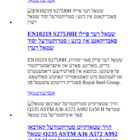
אָנפֿרעג
דעטאַל
EN10219 S275J0H שטאָל רער פּיילז
פאַבריקאַנט אין כינע | סטרוקטורעל יסוד
שטאָל רערן
EN10219 S275J0H שטאָל רער פּיילן פֿאַר יסודות,
בריקן, מאַרינע, פּאָרט און אינפראַסטרוקטור
פּראָיעקטן. בנימצא אין פֿאַרשידענע דיאַמעטערס
און לענגקטס מיט קאַסטאַמייזד קאָוטינג סאַלושאַנז.
פֿאַבריק דירעקט צושטעל פֿון Royal Steel Group.
אָנפֿרעג
דעטאַל
הויך שטאַרקייט סטרוקטורעל קאַרבאָן
שטאָל Q235 ASTM A36 A572 A992