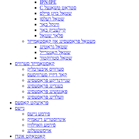
IPN/IPE
C סטראַט טשאַנעל
שטאָל בויגן פּיילס
שטאָל רעלסן
ווינקל באַר
קייַלעכיק באַר
פלאַך שטאָל
מעטאַל פּראַסעסינג און קאַסטאַמייזד
שטאָל גראַטינג
שטאָל האַנטרייל
שטאָל סטרוקטור
קאַסטאַמייזד סערוויס
סערוויס איבערבליק
קאַד דיזיין סערוויסעס
שניידנדיקע פּראַסעסינג
בענדינג פּראַסעסינג
פּאַנטשינג פּראַסעסינג
וועלדינג פּראַסעסינג
פּראָיעקט קאַסעס
נייעס
פירמע נייעס
אינדוסטריע דינאמיק
פֿירמע וואוילזײַן
אויסשטעלונג
קאָנטאַקט אונדז