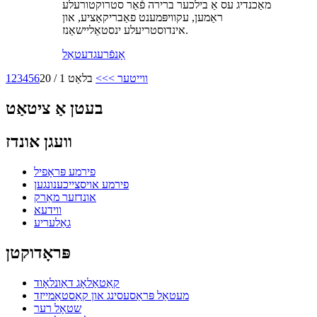
מאַכנדיג עס אַ בילכער ברירה פֿאַר סטרוקטורעלע
ראַמען, עקוויפּמענט פאַבריקאַציע, און
אינדוסטריעלע ינסטאַליישאַנז.
אָנפֿרעג
דעטאַל
ווייטער >
>>
בלאַט 1 / 20
6
5
4
3
2
1
בעטן אַ ציטאַט
וועגן אונדז
פירמע פּראָפיל
פירמע אויסצייכענונגען
אונדזער מאַרק
ווידעא
גאַלעריע
פּראָדוקטן
קאַטאַלאָג דאַונלאָוד
מעטאַל פּראַסעסינג און קאַסטאַמייזד
שטאָל רער