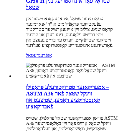
Gr50 H שטראַל פֿאַר אינדוסטריעל בנין
שטאָל
ה-פאָרמיגער שטאָל איז אַן עקאָנאָמישער און
עפֿעקטיווער פּראָפֿיל מיט אַ "ה"-פאָרמיגער
קראָס-שניט. צוליב זײַן אייגענאַרטיקער סטרוקטור
מיט ברייטע פֿלאַנגעס, דינע וועבן און הויכער
זײַטיקער שטײַפֿקייט, ווערט ער ברייט גענוצט אין
פֿאַרשידענע אינזשעניריע-קאָנסטרוקציע-פֿעלדער.
אָנפֿרעג
דעטאַל
אמעריקאנער סטרוקטורעלע פּראָפֿילן –
ASTM A36 ווינקל שטאָל פֿאַר
קאָנסטרוקציע ראָמען, שטיצעס און
פֿאַבריקאַציע
צווישן אמעריקאנער שטאָל פּראָפֿילן, שטייט ASTM
A36 ווינקל שטאָל אַרויס פֿאַר זײַן באַלאַנסירטער
שטאַרקייט, מאַשינאַביליטי, און וועלדאַביליטי,