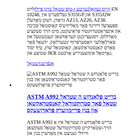
הייס געוואַלגערטע ז-טיפּ שטאָל בויגן פּיילז
לויט EN
10248, געליפערט אין S355GP און S355J2W
גראַדן, דעקן מאָדעלן AZ13, AZ26, AZ38.
ספּעציעל דיזיינד פֿאַר מאַלייַזיע'ס קאָוסטאַל סביבה
און אינפראַסטרוקטור פּראָיעקטן, מיט הויך סעקציע
מאָדולוס, ויסגעצייכנט קעראָוזשאַן קעגנשטעל און
פאַרלאָזלעך וואַסערפּרוף ינטערלאַק. ידעאַל פֿאַר
פּאָרט קאַנסטראַקשאַן, קאָוסטאַל שוץ, טיף יסוד
שטיצע און JKR נאָרמאַל אינזשעניריע אַרבעט.
אָנפֿרעג
דעטאַל
ASTM A992 ברייט פלאַנדזש ה שטראַל
שטאָל פֿאַר סטרוקטוראַל קאַנסטראַקשאַן
און בנין פריימווערק פּראַדזשעקס
ASTM A992 ברייט פלאַנדזש ה שטראַל איז אַ
הויך-שטאַרקייט סטרוקטורעל שטאָל סעקשאַן
וויידלי געניצט אין מאָדערן בנין און