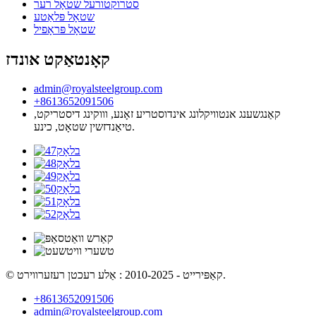
סטרוקטורעל שטאָל רער
שטאָל פּלאַטע
שטאָל פּראָפיל
קאָנטאַקט אונדז
admin@royalsteelgroup.com
+8613652091506
קאַנגשענג אנטוויקלונג אינדוסטריע זאָנע, וווקינג דיסטריקט,
טיאַנדזשין שטאָט, כינע.
© קאַפּירייט - 2010-2025 : אַלע רעכטן רעזערווירט.
+8613652091506
admin@royalsteelgroup.com