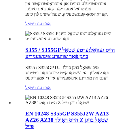
אינדוסטריעלע בנינים און אינפראַסטרוקטור אין
צענטראַל אַמעריקע. קאַסטאַם סיזעס,
קעראָוזשאַן-קעגנשטעליק, שנעל שיפּינג פֿון כינע.
אָנפֿרעג
דעטאַל
S355 / S355GP הייס געוואַלגערטע שטאָל
בויגן פֿאַר שווערע אינזשעניריע
S355 / S355GP U-טיפּ שטאָל בויגן פּיילז –
פאַרלאָזלעך הויך-שטאַרקייט לייזונג פֿאַר ריטיינינג
ווענט און מאַרינע אינזשעניריע אין די אַמעריקעס
אָנפֿרעג
דעטאַל
EN 10248 S355GP S355J2W AZ13
AZ26 AZ38 הייס ראָולד Z שטאָל בויגן
פּייל