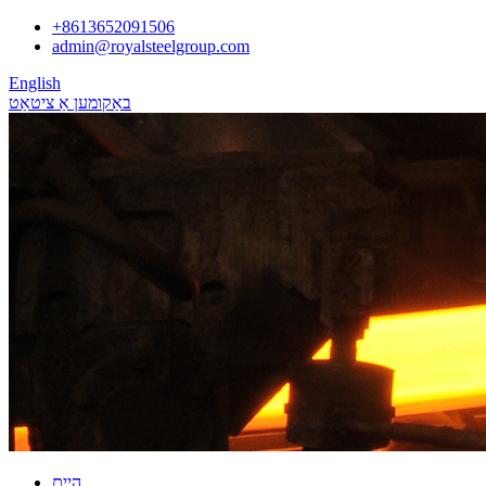
+8613652091506
admin@royalsteelgroup.com
English
באַקומען אַ ציטאַט
היים