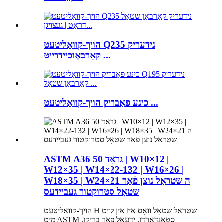
הויך-קוואַליטעט Q235 נידעריק
קאַרבאָוכיידרייט ...
כינע פאַבריק הויך-קוואַליטעט ...
ASTM A36 גראַד 50 | W10×12 |
W12×35 | W14×22-132 | W16×26 |
W18×35 | W24×21 ה שטראַל נוצן פֿאַר
שטאָל סטרוקטור געביידעס
הויך-קוואַליטעט H שטראַל שטאָל וואָס איז אין לויט
מיט ASTM סטאַנדאַרדן, ידעאַל פֿאַר בריקן,