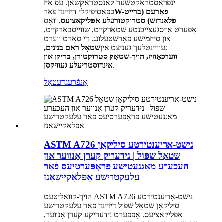
ינפראַסטראַקטשער קאַנסטראַקשאַן. עס איז
W-פאָרעם (ברייט
ספּאַסיפיקלי דיזיינד פֿאַר
פלאַנדזש) סטרוקטורעלע אַפּליקאַציעס
, וואָס
אָפֿערט ​​אויסגעצייכנטע שטאַרקייט, שווייסבאַרקייט,
און סייזמישע פאָרשטעלונג. די סאָרט ווערט
געוויינטלעך געניצט אין
שטאָל ראַם בנינים,
ווערכאַוזיז, הויך-שטאָק סטרוקטורן, בריקן און
.
אינדוסטריעלע געוויקסן
אָנפֿרעג
דעטאַל
ASTM A726 נישט-אריענטירטע סיליקאָן
שטאָל שפּול | נידעריק קערן אָנווער און
העכערע מאַגנעטישע פּראָפּערטיעס פֿאַר
עלעקטרישע אַפּלאַקיישאַנז
הויך-קוואַליטעט ASTM A726 נישט-אָריענטירטע
סיליקאָן שטאָל שפּול דיזיינד פֿאַר עלעקטרישע
אַפּליקאַציעס. אָפפערט נידעריקע קערן אָנווער,