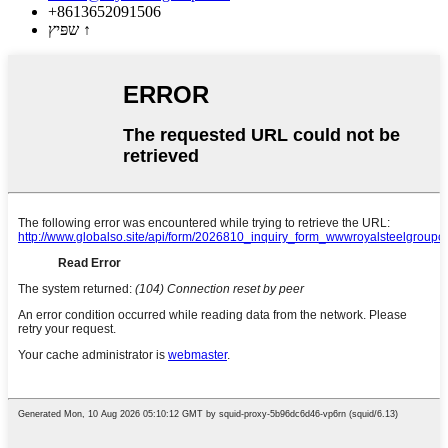
+8613652091506
↑
שפּיץ