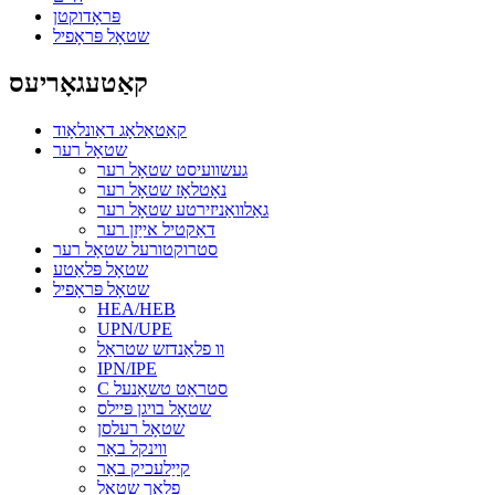
פּראָדוקטן
שטאָל פּראָפיל
קאַטעגאָריעס
קאַטאַלאָג דאַונלאָוד
שטאָל רער
געשוועיסט שטאָל רער
נאָטלאָז שטאָל רער
גאַלוואַניזירטע שטאָל רער
דאַקטיל אייַזן רער
סטרוקטורעל שטאָל רער
שטאָל פּלאַטע
שטאָל פּראָפיל
HEA/HEB
UPN/UPE
וו פלאַנדזש שטראַל
IPN/IPE
C סטראַט טשאַנעל
שטאָל בויגן פּיילס
שטאָל רעלסן
ווינקל באַר
קייַלעכיק באַר
פלאַך שטאָל